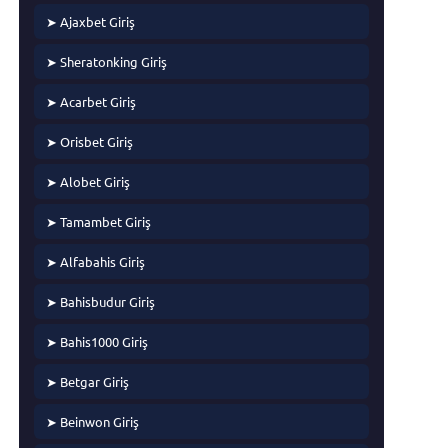
➤ Ajaxbet Giriş
➤ Sheratonking Giriş
➤ Acarbet Giriş
➤ Orisbet Giriş
➤ Alobet Giriş
➤ Tamambet Giriş
➤ Alfabahis Giriş
➤ Bahisbudur Giriş
➤ Bahis1000 Giriş
➤ Betgar Giriş
➤ Beinwon Giriş