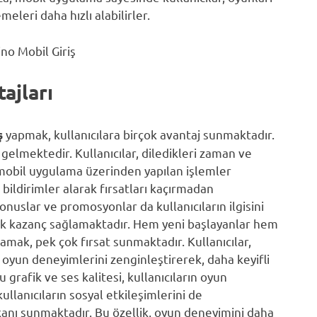
meleri daha hızlı alabilirler.
ajları
yapmak, kullanıcılara birçok avantaj sunmaktadır.
ş
gelmektedir. Kullanıcılar, diledikleri zaman ve
, mobil uygulama üzerinden yapılan işlemler
ık bildirimler alarak fırsatları kaçırmadan
onuslar ve promosyonlar da kullanıcıların ilgisini
n ek kazanç sağlamaktadır. Hem yeni başlayanlar hem
mak, pek çok fırsat sunmaktadır. Kullanıcılar,
 oyun deneyimlerini zenginleştirerek, daha keyifli
 grafik ve ses kalitesi, kullanıcıların oyun
llanıcıların sosyal etkileşimlerini de
kanı sunmaktadır. Bu özellik, oyun deneyimini daha