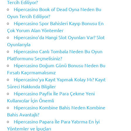
Tercih Ediliyor?
Hipercasino Book of Dead Oyna Neden Bu
Oyun Tercih Ediliyor?
Hipercasino Spor Bahisleri Kayıp Bonusu En
Çok Yorum Alan Yöntemler
Hipercasino’da Hangi Slot Oyunları Var? Slot
Oyunlarıyla
Hipercasino Canlı Tombala Neden Bu Oyun
Platformunu Seçmelisiniz?
Hipercasino Doğum Günü Bonusu Neden Bu
Fırsatı Kaçırmamalısınız
Hipercasino’ya Kayıt Yapmak Kolay Mı? Kayıt
Süreci Hakkında Bilgiler
Hipercasino Payfix İle Para Çekme Yeni
Kullanıcılar İçin Önemli
Hipercasino Kombine Bahis Neden Kombine
Bahis Avantajlı?
Hipercasino Papara İle Para Yatırma En İyi
Yöntemler ve İpuçları