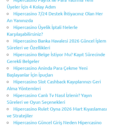
Üyeler İçin 4 Kolay Adım
Hipercasino 7/24 Destek İhtiyacınız Olan Her
An Yanınızda
Hipercasino Üyelik İptali Nelerle
Karşılaşabilirsiniz?
Hipercasino Banka Havalesi 2026 Güncel İşlem
Süreleri ve Özellikleri
Hipercasino Belge İstiyor Mu? Kayıt Sürecinde
Gerekli Belgeler
Hipercasino Aninda Para Çekme Yeni
Başlayanlar İçin İpuçları
Hipercasino Slot Cashback Kayıplarınızı Geri
Alma Yöntemleri
Hipercasino Canlı Tv Nasıl İzlenir? Yayın
Süreleri ve Oyun Seçenekleri
Hipercasino Rulet Oyna 2026 Mart Kıyaslaması
ve Stratejiler
Hipercasino Güncel Giriş Neden Hipercasino