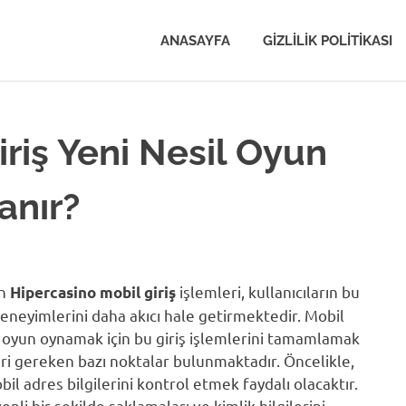
ANASAYFA
GIZLILIK POLITIKASI
riş Yeni Nesil Oyun
anır?
an
işlemleri, kullanıcıların bu
Hipercasino mobil giriş
eneyimlerini daha akıcı hale getirmektedir. Mobil
e oyun oynamak için bu giriş işlemlerini tamamlamak
eri gereken bazı noktalar bulunmaktadır. Öncelikle,
l adres bilgilerini kontrol etmek faydalı olacaktır.
enli bir şekilde saklamaları ve kimlik bilgilerini