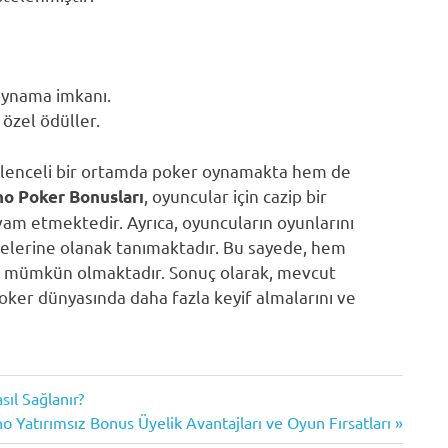
 oynama imkanı.
özel ödüller.
eğlenceli bir ortamda poker oynamakta hem de
, oyuncular için cazip bir
no Poker Bonusları
vam etmektedir. Ayrıca, oyuncuların oyunlarını
melerine olanak tanımaktadır. Bu sayede, hem
rı mümkün olmaktadır. Sonuç olarak, mevcut
oker dünyasında daha fazla keyif almalarını ve
ıl Sağlanır?
o Yatırımsız Bonus Üyelik Avantajları ve Oyun Fırsatları