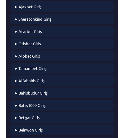
➤ Ajaxbet Giriş
➤ Sheratonking Giriş
➤ Acarbet Giriş
➤ Orisbet Giriş
➤ Alobet Giriş
➤ Tamambet Giriş
➤ Alfabahis Giriş
➤ Bahisbudur Giriş
➤ Bahis1000 Giriş
➤ Betgar Giriş
➤ Beinwon Giriş