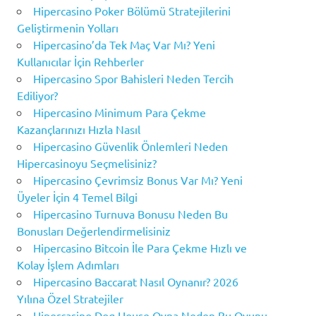
Hipercasino Poker Bölümü Stratejilerini
Geliştirmenin Yolları
Hipercasino’da Tek Maç Var Mı? Yeni
Kullanıcılar İçin Rehberler
Hipercasino Spor Bahisleri Neden Tercih
Ediliyor?
Hipercasino Minimum Para Çekme
Kazançlarınızı Hızla Nasıl
Hipercasino Güvenlik Önlemleri Neden
Hipercasinoyu Seçmelisiniz?
Hipercasino Çevrimsiz Bonus Var Mı? Yeni
Üyeler İçin 4 Temel Bilgi
Hipercasino Turnuva Bonusu Neden Bu
Bonusları Değerlendirmelisiniz
Hipercasino Bitcoin İle Para Çekme Hızlı ve
Kolay İşlem Adımları
Hipercasino Baccarat Nasıl Oynanır? 2026
Yılına Özel Stratejiler
Hipercasino Dog House Oyna Neden Bu Oyunu