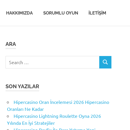
HAKKIMIZDA
SORUMLU OYUN
İLETIŞIM
ARA
Search
SEARCH
for:
SON YAZILAR
Hipercasino Oran İncelemesi 2026 Hipercasino
Oranları Ne Kadar
Hipercasino Lightning Roulette Oyna 2026
Yılında En İyi Stratejiler
Hipercasino Payfix İle Para Yatırma Yeni