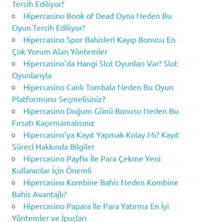
Tercih Ediliyor?
Hipercasino Book of Dead Oyna Neden Bu
Oyun Tercih Ediliyor?
Hipercasino Spor Bahisleri Kayıp Bonusu En
Çok Yorum Alan Yöntemler
Hipercasino’da Hangi Slot Oyunları Var? Slot
Oyunlarıyla
Hipercasino Canlı Tombala Neden Bu Oyun
Platformunu Seçmelisiniz?
Hipercasino Doğum Günü Bonusu Neden Bu
Fırsatı Kaçırmamalısınız
Hipercasino’ya Kayıt Yapmak Kolay Mı? Kayıt
Süreci Hakkında Bilgiler
Hipercasino Payfix İle Para Çekme Yeni
Kullanıcılar İçin Önemli
Hipercasino Kombine Bahis Neden Kombine
Bahis Avantajlı?
Hipercasino Papara İle Para Yatırma En İyi
Yöntemler ve İpuçları