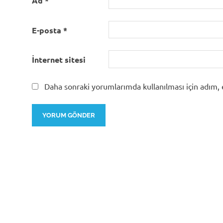
Ad
*
E-posta
*
İnternet sitesi
Daha sonraki yorumlarımda kullanılması için adım, 