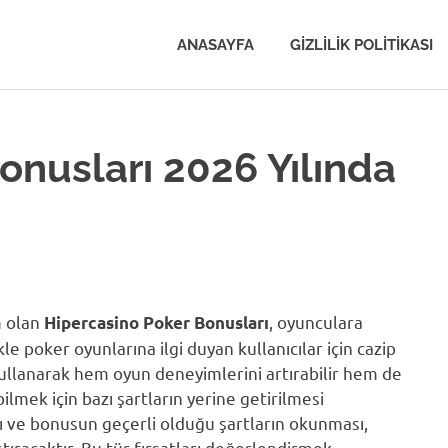
ANASAYFA
GIZLILIK POLITIKASI
onusları 2026 Yılında
m olan
, oyunculara
Hipercasino Poker Bonusları
le poker oyunlarına ilgi duyan kullanıcılar için cazip
kullanarak hem oyun deneyimlerini artırabilir hem de
ilmek için bazı şartların yerine getirilmesi
ı ve bonusun geçerli olduğu şartların okunması,
tıracaktır. Bu tür fırsatları değerlendirmek