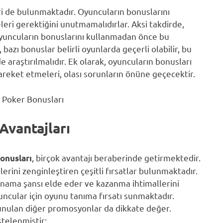
leri de bulunmaktadır. Oyuncuların bonuslarını
eleri gerektiğini unutmamalıdırlar. Aksi takdirde,
 oyuncuların bonuslarını kullanmadan önce bu
 bazı bonuslar belirli oyunlarda geçerli olabilir, bu
 araştırılmalıdır. Ek olarak, oyuncuların bonusları
hareket etmeleri, olası sorunların önüne geçecektir.
Avantajları
, birçok avantajı beraberinde getirmektedir.
onusları
rini zenginleştiren çeşitli fırsatlar bulunmaktadır.
nama şansı elde eder ve kazanma ihtimallerini
yuncular için oyunu tanıma fırsatı sunmaktadır.
sunulan diğer promosyonlar da dikkate değer.
stelenmiştir: