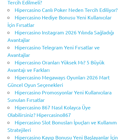
Tercih Edilmeli?
Hipercasino Canlı Poker Neden Tercih Ediliyor?
Hipercasino Hediye Bonusu Yeni Kullanıcılar
İçin Fırsatlar
Hipercasino Instagram 2026 Yılında Sağladığı
Avantajlar
Hipercasino Telegram Yeni Fırsatlar ve
Avantajlar
Hipercasino Oranları Yüksek Mı? 5 Büyük
Avantajı ve Farkları
Hipercasino Megaways Oyunları 2026 Mart
Güncel Oyun Seçenekleri
Hipercasino Promosyonlar Yeni Kullanıcılara
Sunulan Fırsatlar
Hipercasino 867 Nasıl Kolayca Üye
Olabilirsiniz? Hipercasino867
Hipercasino Slot Bonusları İpuçları ve Kullanım
Stratejileri
Hipercasino Kayıp Bonusu Yeni Başlayanlar İçin