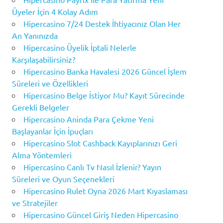
Üyeler İçin 4 Kolay Adım
Hipercasino 7/24 Destek İhtiyacınız Olan Her
An Yanınızda
Hipercasino Üyelik İptali Nelerle
Karşılaşabilirsiniz?
Hipercasino Banka Havalesi 2026 Güncel İşlem
Süreleri ve Özellikleri
Hipercasino Belge İstiyor Mu? Kayıt Sürecinde
Gerekli Belgeler
Hipercasino Aninda Para Çekme Yeni
Başlayanlar İçin İpuçları
Hipercasino Slot Cashback Kayıplarınızı Geri
Alma Yöntemleri
Hipercasino Canlı Tv Nasıl İzlenir? Yayın
Süreleri ve Oyun Seçenekleri
Hipercasino Rulet Oyna 2026 Mart Kıyaslaması
ve Stratejiler
Hipercasino Güncel Giriş Neden Hipercasino