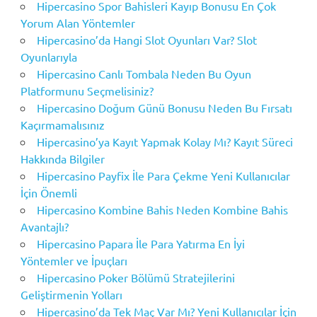
Hipercasino Spor Bahisleri Kayıp Bonusu En Çok
Yorum Alan Yöntemler
Hipercasino’da Hangi Slot Oyunları Var? Slot
Oyunlarıyla
Hipercasino Canlı Tombala Neden Bu Oyun
Platformunu Seçmelisiniz?
Hipercasino Doğum Günü Bonusu Neden Bu Fırsatı
Kaçırmamalısınız
Hipercasino’ya Kayıt Yapmak Kolay Mı? Kayıt Süreci
Hakkında Bilgiler
Hipercasino Payfix İle Para Çekme Yeni Kullanıcılar
İçin Önemli
Hipercasino Kombine Bahis Neden Kombine Bahis
Avantajlı?
Hipercasino Papara İle Para Yatırma En İyi
Yöntemler ve İpuçları
Hipercasino Poker Bölümü Stratejilerini
Geliştirmenin Yolları
Hipercasino’da Tek Maç Var Mı? Yeni Kullanıcılar İçin