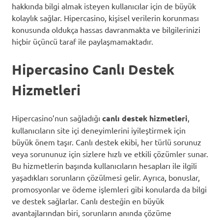
hakkında bilgi almak isteyen kullanıcılar için de büyük
kolaylık sağlar. Hipercasino, kişisel verilerin korunması
konusunda oldukça hassas davranmakta ve bilgilerinizi
hiçbir üçüncü taraf ile paylaşmamaktadır.
Hipercasino Canlı Destek
Hizmetleri
Hipercasino’nun sağladığı
canlı destek hizmetleri
,
kullanıcıların site içi deneyimlerini iyileştirmek için
büyük önem taşır. Canlı destek ekibi, her türlü sorunuz
veya sorununuz için sizlere hızlı ve etkili çözümler sunar.
Bu hizmetlerin başında kullanıcıların hesapları ile ilgili
yaşadıkları sorunların çözülmesi gelir. Ayrıca, bonuslar,
promosyonlar ve ödeme işlemleri gibi konularda da bilgi
ve destek sağlarlar. Canlı desteğin en büyük
avantajlarından biri, sorunların anında çözüme