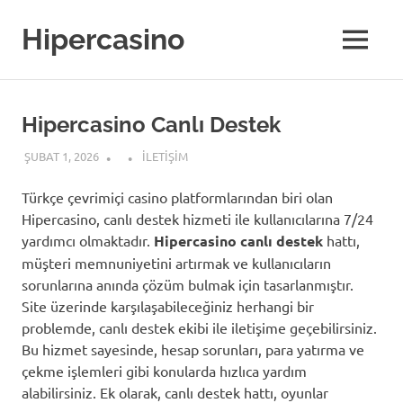
Skip
to
Hipercasino
MENU
content
Hipercasino Canlı Destek
ŞUBAT 1, 2026
İLETIŞIM
Türkçe çevrimiçi casino platformlarından biri olan
Hipercasino, canlı destek hizmeti ile kullanıcılarına 7/24
yardımcı olmaktadır.
Hipercasino canlı destek
hattı,
müşteri memnuniyetini artırmak ve kullanıcıların
sorunlarına anında çözüm bulmak için tasarlanmıştır.
Site üzerinde karşılaşabileceğiniz herhangi bir
problemde, canlı destek ekibi ile iletişime geçebilirsiniz.
Bu hizmet sayesinde, hesap sorunları, para yatırma ve
çekme işlemleri gibi konularda hızlıca yardım
alabilirsiniz. Ek olarak, canlı destek hattı, oyunlar