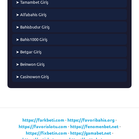
➤ Tamambet Giriş
➤ Alfabahis Giriş
➤ Bahisbudur Giriş
➤ Bahis1000 Giriş
➤ Betgar Giriş
➤ Beinwon Giriş
➤ Casinowon Giriş
https://farkbeti.com
-
https://favoribahis.org
-
https://favorislotu.com
-
https://fenomenbet.net
-
https://fixbetin.com
-
https://gamabet.net
-