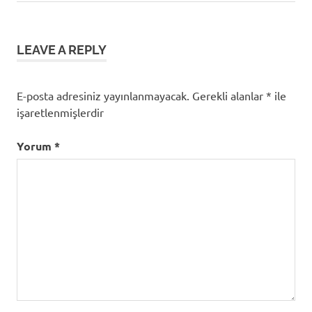
Post:
Post:
gezinmesi
LEAVE A REPLY
E-posta adresiniz yayınlanmayacak.
Gerekli alanlar
*
ile
işaretlenmişlerdir
Yorum
*