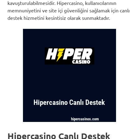
kavuşturulabilmesidir. Hipercasino, kullanıcılarının
memnuniyetini ve site içi güvenliğini sağlamak için canlı
destek hizmetini kesintisiz olarak sunmaktadır.
Hipercasino Canlı Destek