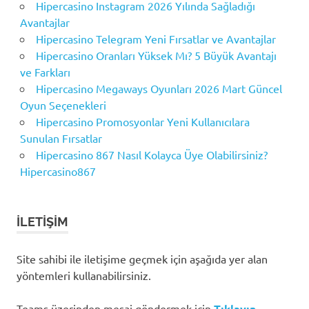
Hipercasino Instagram 2026 Yılında Sağladığı
Avantajlar
Hipercasino Telegram Yeni Fırsatlar ve Avantajlar
Hipercasino Oranları Yüksek Mı? 5 Büyük Avantajı
ve Farkları
Hipercasino Megaways Oyunları 2026 Mart Güncel
Oyun Seçenekleri
Hipercasino Promosyonlar Yeni Kullanıcılara
Sunulan Fırsatlar
Hipercasino 867 Nasıl Kolayca Üye Olabilirsiniz?
Hipercasino867
İLETIŞIM
Site sahibi ile iletişime geçmek için aşağıda yer alan
yöntemleri kullanabilirsiniz.
Teams üzerinden mesaj göndermek için
Tıklayın