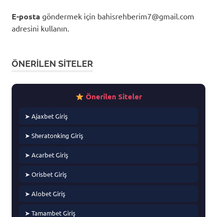
E-posta
göndermek için
bahisrehberim7@gmail.com
adresini kullanın.
ÖNERILEN SITELER
Önerilen Siteler
➤ Ajaxbet Giriş
➤ Sheratonking Giriş
➤ Acarbet Giriş
➤ Orisbet Giriş
➤ Alobet Giriş
➤ Tamambet Giriş