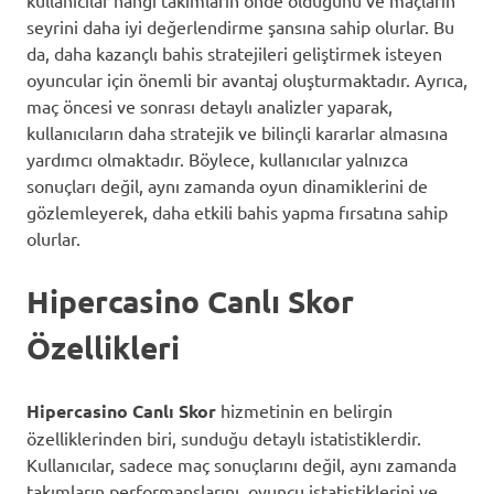
seyrini daha iyi değerlendirme şansına sahip olurlar. Bu
da, daha kazançlı bahis stratejileri geliştirmek isteyen
oyuncular için önemli bir avantaj oluşturmaktadır. Ayrıca,
maç öncesi ve sonrası detaylı analizler yaparak,
kullanıcıların daha stratejik ve bilinçli kararlar almasına
yardımcı olmaktadır. Böylece, kullanıcılar yalnızca
sonuçları değil, aynı zamanda oyun dinamiklerini de
gözlemleyerek, daha etkili bahis yapma fırsatına sahip
olurlar.
Hipercasino Canlı Skor
Özellikleri
Hipercasino Canlı Skor
hizmetinin en belirgin
özelliklerinden biri, sunduğu detaylı istatistiklerdir.
Kullanıcılar, sadece maç sonuçlarını değil, aynı zamanda
takımların performanslarını, oyuncu istatistiklerini ve