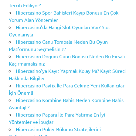
Tercih Ediliyor?
Hipercasino Spor Bahisleri Kayıp Bonusu En Çok
Yorum Alan Yöntemler
Hipercasino’da Hangi Slot Oyunları Var? Slot
Oyunlarıyla
Hipercasino Canlı Tombala Neden Bu Oyun
Platformunu Seçmelisiniz?
Hipercasino Doğum Günü Bonusu Neden Bu Fırsatı
Kaçırmamalısınız
Hipercasino’ya Kayıt Yapmak Kolay Mı? Kayıt Süreci
Hakkında Bilgiler
Hipercasino Payfix İle Para Çekme Yeni Kullanıcılar
İçin Önemli
Hipercasino Kombine Bahis Neden Kombine Bahis
Avantajlı?
Hipercasino Papara İle Para Yatırma En İyi
Yöntemler ve İpuçları
Hipercasino Poker Bölümü Stratejilerini