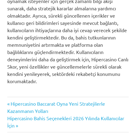
oynamak isteyenler için gerçek zamanlı bilgi akışı
sunarak, daha stratejik kararlar almalarına yardımcı
olmaktadır. Ayrıca, sürekli güncellenen içerikler ve
kullanıcı geri bildirimleri sayesinde mevcut bağlantı,
kullanıcıların ihtiyaçlarına daha iyi cevap verecek şekilde
kendini geliştirmektedir. Bu da, bahis tutkunlarının
memnuniyetini artırmakta ve platforma olan
bağlılıklarını güçlendirmektedir. Kullanıcıların
deneyimlerini daha da geliştirmek için, Hipercasino Canlı
Skor, yeni özellikler ve güncellemelerle sürekli olarak
kendini yenileyerek, sektördeki rekabetçi konumunu
korumaktadır.
Bahis
Previous
Yazı
Hipercasino Baccarat Oyna Yeni Stratejilerle
Stratejileri
Post:
Kazanmanın Yolları
gezinmesi
Canlı
Next
Hipercasino Bahis Seçenekleri 2026 Yılında Kullanıcılar
Maç
Post:
İçin
Takibi