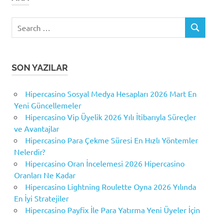
Search
SEARCH
for:
SON YAZILAR
Hipercasino Sosyal Medya Hesapları 2026 Mart En
Yeni Güncellemeler
Hipercasino Vip Üyelik 2026 Yılı İtibarıyla Süreçler
ve Avantajlar
Hipercasino Para Çekme Süresi En Hızlı Yöntemler
Nelerdir?
Hipercasino Oran İncelemesi 2026 Hipercasino
Oranları Ne Kadar
Hipercasino Lightning Roulette Oyna 2026 Yılında
En İyi Stratejiler
Hipercasino Payfix İle Para Yatırma Yeni Üyeler İçin