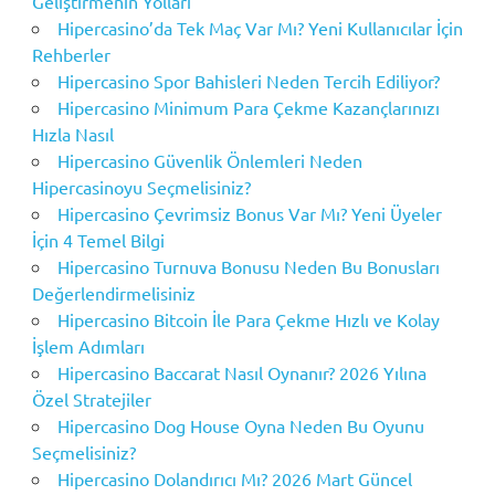
Geliştirmenin Yolları
Hipercasino’da Tek Maç Var Mı? Yeni Kullanıcılar İçin
Rehberler
Hipercasino Spor Bahisleri Neden Tercih Ediliyor?
Hipercasino Minimum Para Çekme Kazançlarınızı
Hızla Nasıl
Hipercasino Güvenlik Önlemleri Neden
Hipercasinoyu Seçmelisiniz?
Hipercasino Çevrimsiz Bonus Var Mı? Yeni Üyeler
İçin 4 Temel Bilgi
Hipercasino Turnuva Bonusu Neden Bu Bonusları
Değerlendirmelisiniz
Hipercasino Bitcoin İle Para Çekme Hızlı ve Kolay
İşlem Adımları
Hipercasino Baccarat Nasıl Oynanır? 2026 Yılına
Özel Stratejiler
Hipercasino Dog House Oyna Neden Bu Oyunu
Seçmelisiniz?
Hipercasino Dolandırıcı Mı? 2026 Mart Güncel