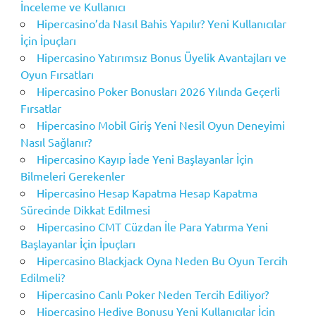
İnceleme ve Kullanıcı
Hipercasino’da Nasıl Bahis Yapılır? Yeni Kullanıcılar
İçin İpuçları
Hipercasino Yatırımsız Bonus Üyelik Avantajları ve
Oyun Fırsatları
Hipercasino Poker Bonusları 2026 Yılında Geçerli
Fırsatlar
Hipercasino Mobil Giriş Yeni Nesil Oyun Deneyimi
Nasıl Sağlanır?
Hipercasino Kayıp İade Yeni Başlayanlar İçin
Bilmeleri Gerekenler
Hipercasino Hesap Kapatma Hesap Kapatma
Sürecinde Dikkat Edilmesi
Hipercasino CMT Cüzdan İle Para Yatırma Yeni
Başlayanlar İçin İpuçları
Hipercasino Blackjack Oyna Neden Bu Oyun Tercih
Edilmeli?
Hipercasino Canlı Poker Neden Tercih Ediliyor?
Hipercasino Hediye Bonusu Yeni Kullanıcılar İçin