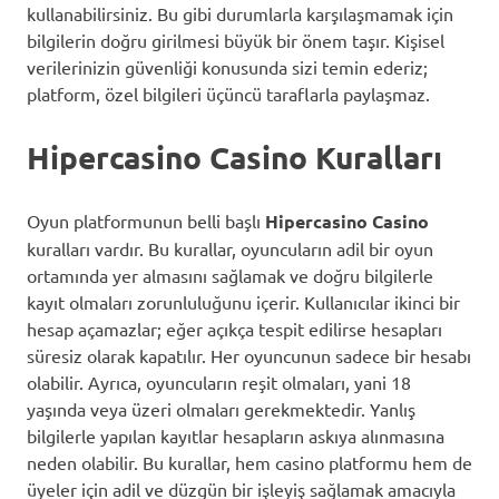
kullanabilirsiniz. Bu gibi durumlarla karşılaşmamak için
bilgilerin doğru girilmesi büyük bir önem taşır. Kişisel
verilerinizin güvenliği konusunda sizi temin ederiz;
platform, özel bilgileri üçüncü taraflarla paylaşmaz.
Hipercasino Casino Kuralları
Oyun platformunun belli başlı
Hipercasino Casino
kuralları vardır. Bu kurallar, oyuncuların adil bir oyun
ortamında yer almasını sağlamak ve doğru bilgilerle
kayıt olmaları zorunluluğunu içerir. Kullanıcılar ikinci bir
hesap açamazlar; eğer açıkça tespit edilirse hesapları
süresiz olarak kapatılır. Her oyuncunun sadece bir hesabı
olabilir. Ayrıca, oyuncuların reşit olmaları, yani 18
yaşında veya üzeri olmaları gerekmektedir. Yanlış
bilgilerle yapılan kayıtlar hesapların askıya alınmasına
neden olabilir. Bu kurallar, hem casino platformu hem de
üyeler için adil ve düzgün bir işleyiş sağlamak amacıyla