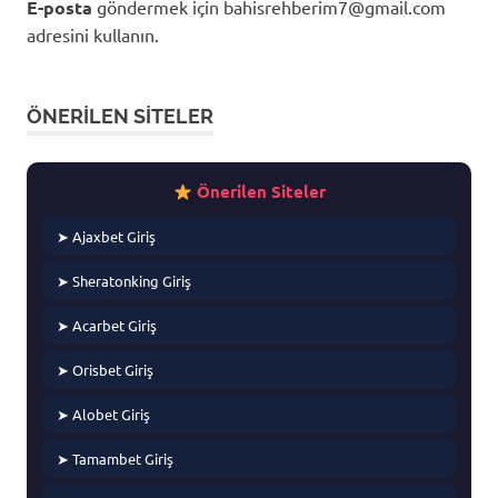
E-posta
göndermek için
bahisrehberim7@gmail.com
adresini kullanın.
ÖNERILEN SITELER
Önerilen Siteler
➤ Ajaxbet Giriş
➤ Sheratonking Giriş
➤ Acarbet Giriş
➤ Orisbet Giriş
➤ Alobet Giriş
➤ Tamambet Giriş