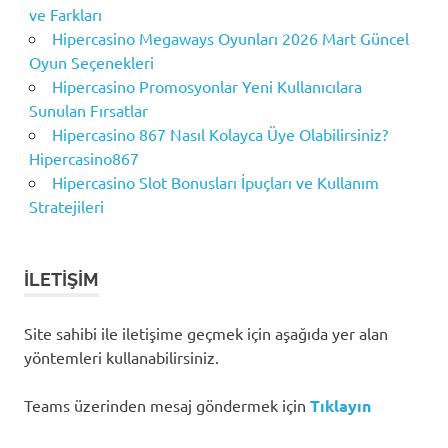
ve Farkları
Hipercasino Megaways Oyunları 2026 Mart Güncel
Oyun Seçenekleri
Hipercasino Promosyonlar Yeni Kullanıcılara
Sunulan Fırsatlar
Hipercasino 867 Nasıl Kolayca Üye Olabilirsiniz?
Hipercasino867
Hipercasino Slot Bonusları İpuçları ve Kullanım
Stratejileri
İLETIŞIM
Site sahibi ile iletişime geçmek için aşağıda yer alan
yöntemleri kullanabilirsiniz.
Teams üzerinden mesaj göndermek için
Tıklayın