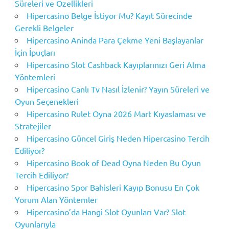
Süreleri ve Özellikleri
Hipercasino Belge İstiyor Mu? Kayıt Sürecinde
Gerekli Belgeler
Hipercasino Aninda Para Çekme Yeni Başlayanlar
İçin İpuçları
Hipercasino Slot Cashback Kayıplarınızı Geri Alma
Yöntemleri
Hipercasino Canlı Tv Nasıl İzlenir? Yayın Süreleri ve
Oyun Seçenekleri
Hipercasino Rulet Oyna 2026 Mart Kıyaslaması ve
Stratejiler
Hipercasino Güncel Giriş Neden Hipercasino Tercih
Ediliyor?
Hipercasino Book of Dead Oyna Neden Bu Oyun
Tercih Ediliyor?
Hipercasino Spor Bahisleri Kayıp Bonusu En Çok
Yorum Alan Yöntemler
Hipercasino’da Hangi Slot Oyunları Var? Slot
Oyunlarıyla