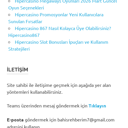
Hipercasino Megaways Oyunları 2026 Mart Güncel
Oyun Seçenekleri
Hipercasino Promosyonlar Yeni Kullanıcılara
Sunulan Fırsatlar
Hipercasino 867 Nasıl Kolayca Üye Olabilirsiniz?
Hipercasino867
Hipercasino Slot Bonusları İpuçları ve Kullanım
Stratejileri
İLETIŞIM
Site sahibi ile iletişime geçmek için aşağıda yer alan
yöntemleri kullanabilirsiniz.
Teams üzerinden mesaj göndermek için
Tıklayın
E-posta
göndermek için
bahisrehberim7@gmail.com
adresini kullanın.