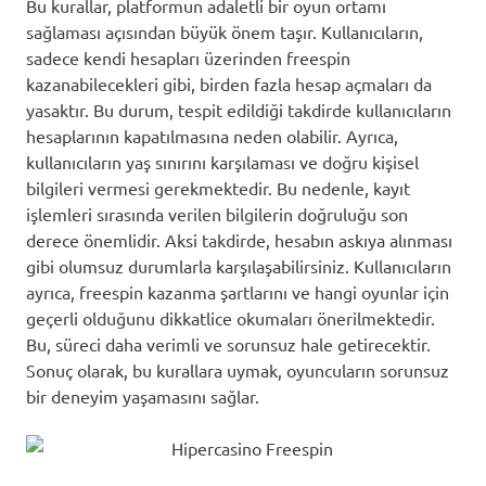
Bu kurallar, platformun adaletli bir oyun ortamı
sağlaması açısından büyük önem taşır. Kullanıcıların,
sadece kendi hesapları üzerinden freespin
kazanabilecekleri gibi, birden fazla hesap açmaları da
yasaktır. Bu durum, tespit edildiği takdirde kullanıcıların
hesaplarının kapatılmasına neden olabilir. Ayrıca,
kullanıcıların yaş sınırını karşılaması ve doğru kişisel
bilgileri vermesi gerekmektedir. Bu nedenle, kayıt
işlemleri sırasında verilen bilgilerin doğruluğu son
derece önemlidir. Aksi takdirde, hesabın askıya alınması
gibi olumsuz durumlarla karşılaşabilirsiniz. Kullanıcıların
ayrıca, freespin kazanma şartlarını ve hangi oyunlar için
geçerli olduğunu dikkatlice okumaları önerilmektedir.
Bu, süreci daha verimli ve sorunsuz hale getirecektir.
Sonuç olarak, bu kurallara uymak, oyuncuların sorunsuz
bir deneyim yaşamasını sağlar.