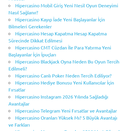
Hipercasino Mobil Giriş Yeni Nesil Oyun Deneyimi
Nasıl Sağlanır?
Hipercasino Kayıp İade Yeni Başlayanlar İçin
Bilmeleri Gerekenler
Hipercasino Hesap Kapatma Hesap Kapatma
Sürecinde Dikkat Edilmesi
Hipercasino CMT Cüzdan İle Para Yatırma Yeni
Başlayanlar İçin İpuçları
Hipercasino Blackjack Oyna Neden Bu Oyun Tercih
Edilmeli?
Hipercasino Canlı Poker Neden Tercih Ediliyor?
Hipercasino Hediye Bonusu Yeni Kullanıcılar İçin
Fırsatlar
Hipercasino Instagram 2026 Yılında Sağladığı
Avantajlar
Hipercasino Telegram Yeni Fırsatlar ve Avantajlar
Hipercasino Oranları Yüksek Mı? 5 Büyük Avantajı
ve Farkları