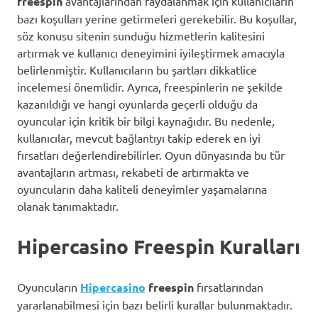
freespin
avantajlarından faydalanmak için kullanıcıların
bazı koşulları yerine getirmeleri gerekebilir. Bu koşullar,
söz konusu sitenin sunduğu hizmetlerin kalitesini
artırmak ve kullanıcı deneyimini iyileştirmek amacıyla
belirlenmiştir. Kullanıcıların bu şartları dikkatlice
incelemesi önemlidir. Ayrıca, freespinlerin ne şekilde
kazanıldığı ve hangi oyunlarda geçerli olduğu da
oyuncular için kritik bir bilgi kaynağıdır. Bu nedenle,
kullanıcılar, mevcut bağlantıyı takip ederek en iyi
fırsatları değerlendirebilirler. Oyun dünyasında bu tür
avantajların artması, rekabeti de artırmakta ve
oyuncuların daha kaliteli deneyimler yaşamalarına
olanak tanımaktadır.
Hipercasino Freespin Kuralları
Oyuncuların
Hipercasino
freespin
fırsatlarından
yararlanabilmesi için bazı belirli kurallar bulunmaktadır.