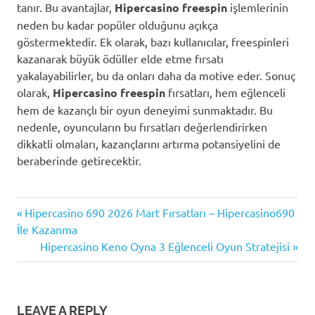
tanır. Bu avantajlar,
Hipercasino freespin
işlemlerinin
neden bu kadar popüler olduğunu açıkça
göstermektedir. Ek olarak, bazı kullanıcılar, freespinleri
kazanarak büyük ödüller elde etme fırsatı
yakalayabilirler, bu da onları daha da motive eder. Sonuç
olarak,
Hipercasino freespin
fırsatları, hem eğlenceli
hem de kazançlı bir oyun deneyimi sunmaktadır. Bu
nedenle, oyuncuların bu fırsatları değerlendirirken
dikkatli olmaları, kazançlarını artırma potansiyelini de
beraberinde getirecektir.
Freespin
Previous
Yazı
Hipercasino 690 2026 Mart Fırsatları – Hipercasino690
Avantajları
Post:
İle Kazanma
gezinmesi
Online
Next
Hipercasino Keno Oyna 3 Eğlenceli Oyun Stratejisi
Kumar
Post:
Slot
Oyunları
LEAVE A REPLY