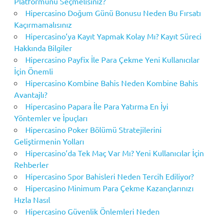
Platformunu Seçmelisiniz?
Hipercasino Doğum Günü Bonusu Neden Bu Fırsatı
Kaçırmamalısınız
Hipercasino’ya Kayıt Yapmak Kolay Mı? Kayıt Süreci
Hakkında Bilgiler
Hipercasino Payfix İle Para Çekme Yeni Kullanıcılar
İçin Önemli
Hipercasino Kombine Bahis Neden Kombine Bahis
Avantajlı?
Hipercasino Papara İle Para Yatırma En İyi
Yöntemler ve İpuçları
Hipercasino Poker Bölümü Stratejilerini
Geliştirmenin Yolları
Hipercasino’da Tek Maç Var Mı? Yeni Kullanıcılar İçin
Rehberler
Hipercasino Spor Bahisleri Neden Tercih Ediliyor?
Hipercasino Minimum Para Çekme Kazançlarınızı
Hızla Nasıl
Hipercasino Güvenlik Önlemleri Neden