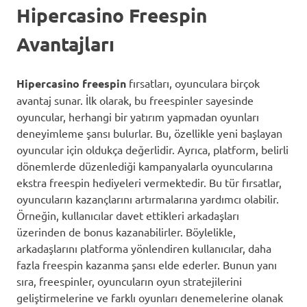
Hipercasino Freespin
Avantajları
Hipercasino freespin
fırsatları, oyunculara birçok
avantaj sunar. İlk olarak, bu freespinler sayesinde
oyuncular, herhangi bir yatırım yapmadan oyunları
deneyimleme şansı bulurlar. Bu, özellikle yeni başlayan
oyuncular için oldukça değerlidir. Ayrıca, platform, belirli
dönemlerde düzenlediği kampanyalarla oyuncularına
ekstra freespin hediyeleri vermektedir. Bu tür fırsatlar,
oyuncuların kazançlarını artırmalarına yardımcı olabilir.
Örneğin, kullanıcılar davet ettikleri arkadaşları
üzerinden de bonus kazanabilirler. Böylelikle,
arkadaşlarını platforma yönlendiren kullanıcılar, daha
fazla freespin kazanma şansı elde ederler. Bunun yanı
sıra, freespinler, oyuncuların oyun stratejilerini
geliştirmelerine ve farklı oyunları denemelerine olanak