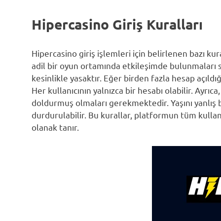
Hipercasino Giriş Kuralları
Hipercasino giriş işlemleri için belirlenen bazı kur
adil bir oyun ortamında etkileşimde bulunmaları sa
kesinlikle yasaktır. Eğer birden fazla hesap açıldığı
Her kullanıcının yalnızca bir hesabı olabilir. Ayrıca,
doldurmuş olmaları gerekmektedir. Yaşını yanlış b
durdurulabilir. Bu kurallar, platformun tüm kullanı
olanak tanır.