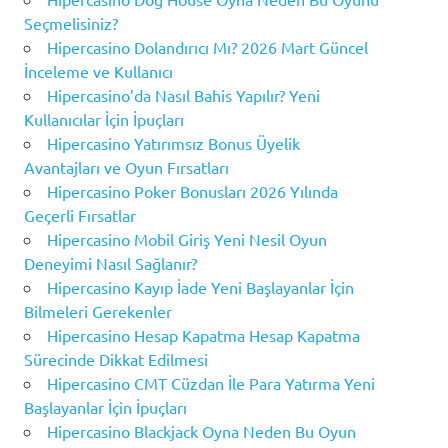
Seçmelisiniz?
Hipercasino Dolandırıcı Mı? 2026 Mart Güncel
İnceleme ve Kullanıcı
Hipercasino’da Nasıl Bahis Yapılır? Yeni
Kullanıcılar İçin İpuçları
Hipercasino Yatırımsız Bonus Üyelik
Avantajları ve Oyun Fırsatları
Hipercasino Poker Bonusları 2026 Yılında
Geçerli Fırsatlar
Hipercasino Mobil Giriş Yeni Nesil Oyun
Deneyimi Nasıl Sağlanır?
Hipercasino Kayıp İade Yeni Başlayanlar İçin
Bilmeleri Gerekenler
Hipercasino Hesap Kapatma Hesap Kapatma
Sürecinde Dikkat Edilmesi
Hipercasino CMT Cüzdan İle Para Yatırma Yeni
Başlayanlar İçin İpuçları
Hipercasino Blackjack Oyna Neden Bu Oyun