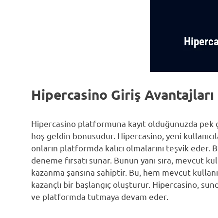
Hipercasino Giriş Avantajları
Hipercasino platformuna kayıt olduğunuzda pek çok
hoş geldin bonusudur. Hipercasino, yeni kullanıcı
onların platformda kalıcı olmalarını teşvik eder. 
deneme fırsatı sunar. Bunun yanı sıra, mevcut kull
kazanma şansına sahiptir. Bu, hem mevcut kullanıcı
kazançlı bir başlangıç oluşturur. Hipercasino, su
ve platformda tutmaya devam eder.