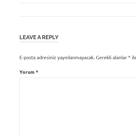
Yazı
gezinmesi
LEAVE A REPLY
E-posta adresiniz yayınlanmayacak.
Gerekli alanlar
*
il
Yorum
*