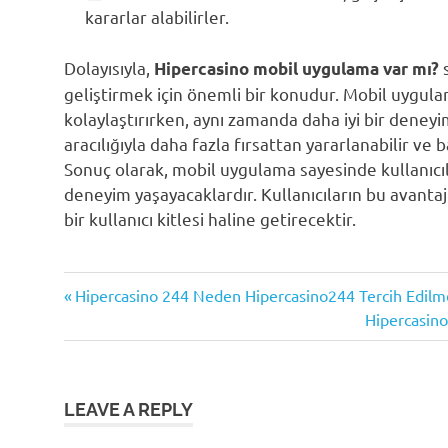
kararlar alabilirler.
Dolayısıyla,
s
Hipercasino mobil uygulama var mı?
geliştirmek için önemli bir konudur. Mobil uygulam
kolaylaştırırken, aynı zamanda daha iyi bir deney
aracılığıyla daha fazla fırsattan yararlanabilir ve b
Sonuç olarak, mobil uygulama sayesinde kullanıcıla
deneyim yaşayacaklardır. Kullanıcıların bu avant
bir kullanıcı kitlesi haline getirecektir.
Hipercasino
Previous
Yazı
Hipercasino 244 Neden Hipercasino244 Tercih Edilme
Uygulama
Post:
Next
Hipercasino
gezinmesi
Mobil
Post:
Bahis
Oyun
Deneyimi
LEAVE A REPLY