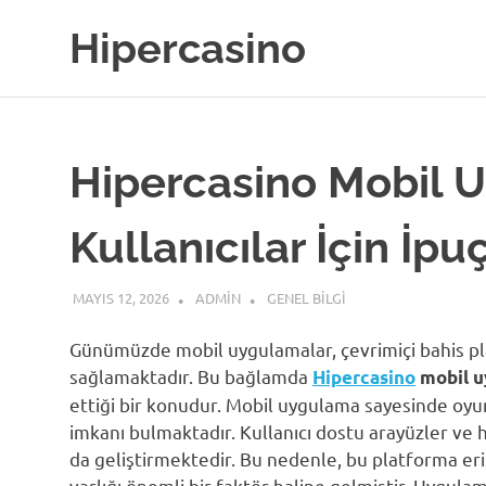
Skip
Hipercasino
to
content
Hipercasino Mobil U
Kullanıcılar İçin İpuç
MAYIS 12, 2026
ADMIN
GENEL BILGI
Günümüzde mobil uygulamalar, çevrimiçi bahis platf
sağlamaktadır. Bu bağlamda
Hipercasino
mobil u
ettiği bir konudur. Mobil uygulama sayesinde oyu
imkanı bulmaktadır. Kullanıcı dostu arayüzler ve h
da geliştirmektedir. Bu nedenle, bu platforma er
varlığı önemli bir faktör haline gelmiştir. Uygula