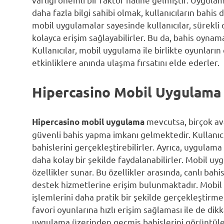
daha fazla bilgi sahibi olmak, kullanıcıların bahis d
mobil uygulamalar sayesinde kullanıcılar, sürekli
kolayca erişim sağlayabilirler. Bu da, bahis oynam
Kullanıcılar, mobil uygulama ile birlikte oyunları
etkinliklere anında ulaşma fırsatını elde ederler.
Hipercasino Mobil Uygulama 
mevcutsa, birçok ava
Hipercasino mobil uygulama
güvenli bahis yapma imkanı gelmektedir. Kullanıcıl
bahislerini gerçekleştirebilirler. Ayrıca, uygul
daha kolay bir şekilde faydalanabilirler. Mobil uyg
özellikler sunar. Bu özellikler arasında, canlı bahis
destek hizmetlerine erişim bulunmaktadır. Mobil v
işlemlerini daha pratik bir şekilde gerçekleştirmel
favori oyunlarına hızlı erişim sağlaması ile de dik
uygulama üzerinden geçmiş bahislerini görüntüleyeb