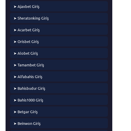
➤ Ajaxbet Giriş
➤ Sheratonking Giriş
➤ Acarbet Giriş
➤ Orisbet Giriş
➤ Alobet Giriş
➤ Tamambet Giriş
➤ Alfabahis Giriş
➤ Bahisbudur Giriş
➤ Bahis1000 Giriş
➤ Betgar Giriş
➤ Beinwon Giriş