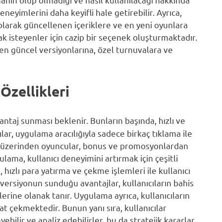
eneyimlerini daha keyifli hale getirebilir. Ayrıca,
 olarak güncellenen içeriklere ve en yeni oyunlara
ak isteyenler için cazip bir seçenek oluşturmaktadır.
n en güncel versiyonlarına, özel turnuvalara ve
Özellikleri
ntaj sunması beklenir. Bunların başında, hızlı ve
ar, uygulama aracılığıyla sadece birkaç tıklama ile
ama üzerinden oyuncular, bonus ve promosyonlardan
ulama, kullanıcı deneyimini artırmak için çeşitli
, hızlı para yatırma ve çekme işlemleri ile kullanıcı
ersiyonun sunduğu avantajlar, kullanıcıların bahis
erine olanak tanır. Uygulama ayrıca, kullanıcıların
kat çekmektedir. Bunun yanı sıra, kullanıcılar
ilir ve analiz edebilirler, bu da stratejik kararlar