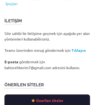
İpuçları
İLETIŞIM
Site sahibi ile iletişime geçmek için aşağıda yer alan
yöntemleri kullanabilirsiniz.
Teams üzerinden mesaj göndermek için
Tıklayın
E-posta
göndermek için
bahisrehberim7@gmail.com
adresini kullanın.
ÖNERILEN SITELER
Önerilen Siteler