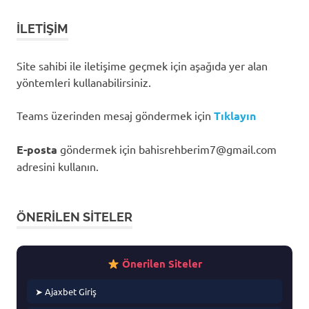
İLETIŞIM
Site sahibi ile iletişime geçmek için aşağıda yer alan
yöntemleri kullanabilirsiniz.
Teams üzerinden mesaj göndermek için
Tıklayın
E-posta
göndermek için
bahisrehberim7@gmail.com
adresini kullanın.
ÖNERILEN SITELER
Önerilen Siteler
➤ Ajaxbet Giriş