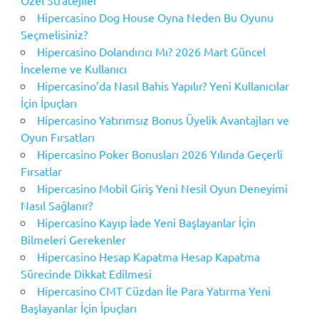
Özel Stratejiler
Hipercasino Dog House Oyna Neden Bu Oyunu
Seçmelisiniz?
Hipercasino Dolandırıcı Mı? 2026 Mart Güncel
İnceleme ve Kullanıcı
Hipercasino’da Nasıl Bahis Yapılır? Yeni Kullanıcılar
İçin İpuçları
Hipercasino Yatırımsız Bonus Üyelik Avantajları ve
Oyun Fırsatları
Hipercasino Poker Bonusları 2026 Yılında Geçerli
Fırsatlar
Hipercasino Mobil Giriş Yeni Nesil Oyun Deneyimi
Nasıl Sağlanır?
Hipercasino Kayıp İade Yeni Başlayanlar İçin
Bilmeleri Gerekenler
Hipercasino Hesap Kapatma Hesap Kapatma
Sürecinde Dikkat Edilmesi
Hipercasino CMT Cüzdan İle Para Yatırma Yeni
Başlayanlar İçin İpuçları