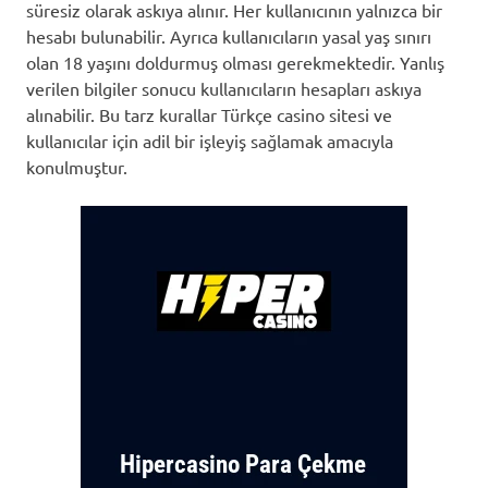
süresiz olarak askıya alınır. Her kullanıcının yalnızca bir
hesabı bulunabilir. Ayrıca kullanıcıların yasal yaş sınırı
olan 18 yaşını doldurmuş olması gerekmektedir. Yanlış
verilen bilgiler sonucu kullanıcıların hesapları askıya
alınabilir. Bu tarz kurallar Türkçe casino sitesi ve
kullanıcılar için adil bir işleyiş sağlamak amacıyla
konulmuştur.