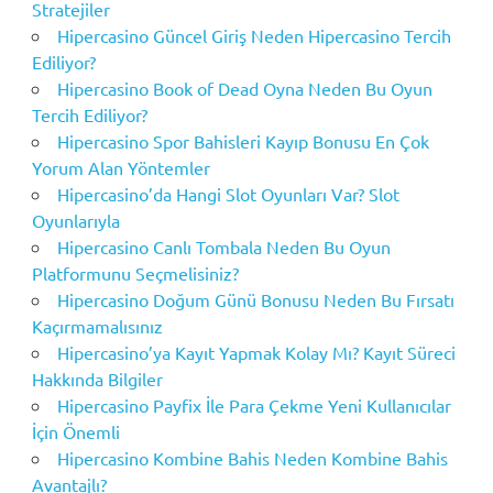
Stratejiler
Hipercasino Güncel Giriş Neden Hipercasino Tercih
Ediliyor?
Hipercasino Book of Dead Oyna Neden Bu Oyun
Tercih Ediliyor?
Hipercasino Spor Bahisleri Kayıp Bonusu En Çok
Yorum Alan Yöntemler
Hipercasino’da Hangi Slot Oyunları Var? Slot
Oyunlarıyla
Hipercasino Canlı Tombala Neden Bu Oyun
Platformunu Seçmelisiniz?
Hipercasino Doğum Günü Bonusu Neden Bu Fırsatı
Kaçırmamalısınız
Hipercasino’ya Kayıt Yapmak Kolay Mı? Kayıt Süreci
Hakkında Bilgiler
Hipercasino Payfix İle Para Çekme Yeni Kullanıcılar
İçin Önemli
Hipercasino Kombine Bahis Neden Kombine Bahis
Avantajlı?