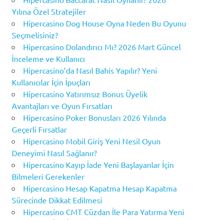
Yılına Özel Stratejiler
Hipercasino Dog House Oyna Neden Bu Oyunu
Seçmelisiniz?
Hipercasino Dolandırıcı Mı? 2026 Mart Güncel
İnceleme ve Kullanıcı
Hipercasino’da Nasıl Bahis Yapılır? Yeni
Kullanıcılar İçin İpuçları
Hipercasino Yatırımsız Bonus Üyelik
Avantajları ve Oyun Fırsatları
Hipercasino Poker Bonusları 2026 Yılında
Geçerli Fırsatlar
Hipercasino Mobil Giriş Yeni Nesil Oyun
Deneyimi Nasıl Sağlanır?
Hipercasino Kayıp İade Yeni Başlayanlar İçin
Bilmeleri Gerekenler
Hipercasino Hesap Kapatma Hesap Kapatma
Sürecinde Dikkat Edilmesi
Hipercasino CMT Cüzdan İle Para Yatırma Yeni