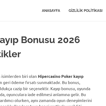
ANASAYFA
GIZLILIK POLITIKASI
Kayıp Bonusu 2026
ikler
 isimlerden biri olan
Hipercasino Poker kayıp
en geri ödeme fırsatı sunmaktadır. Bu bonus,
 oldukça cazip bir seçenektir. Kayıp bonusu, oyunda
tında, oyunculara iade edilmesi anlamına gelir. Bu
 yardımcı olurken, aynı zamanda oyun deneyimlerini