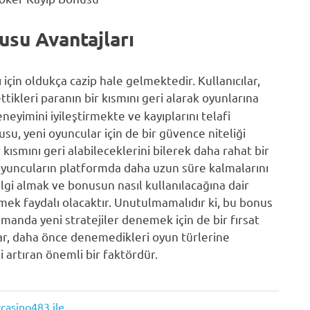
usu Avantajları
için oldukça cazip hale gelmektedir. Kullanıcılar,
tikleri paranın bir kısmını geri alarak oyunlarına
eyimini iyileştirmekte ve kayıplarını telafi
su, yeni oyuncular için de bir güvence niteliği
 kısmını geri alabileceklerini bilerek daha rahat bir
 oyuncuların platformda daha uzun süre kalmalarını
bilgi almak ve bonusun nasıl kullanılacağına dair
tmek faydalı olacaktır. Unutulmamalıdır ki, bu bonus
amanda yeni stratejiler denemek için de bir fırsat
ar, daha önce denemedikleri oyun türlerine
i artıran önemli bir faktördür.
casino483 ile