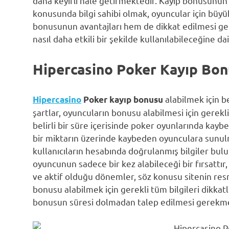
daha keyifli hale getirmektedir. Kayıp bonusunun na
konusunda bilgi sahibi olmak, oyuncular için büyü
bonusunun avantajları hem de dikkat edilmesi ge
nasıl daha etkili bir şekilde kullanılabileceğine da
Hipercasino Poker Kayıp Bonu
alabilmek için be
Hipercasino
Poker kayıp bonusu
şartlar, oyuncuların bonusu alabilmesi için gerekli
belirli bir süre içerisinde poker oyunlarında kay
bir miktarın üzerinde kaybeden oyunculara sunulm
kullanıcıların hesabında doğrulanmış bilgiler bulu
oyuncunun sadece bir kez alabileceği bir fırsattır
ve aktif olduğu dönemler, söz konusu sitenin resm
bonusu alabilmek için gerekli tüm bilgileri dikkat
bonusun süresi dolmadan talep edilmesi gerekmekted