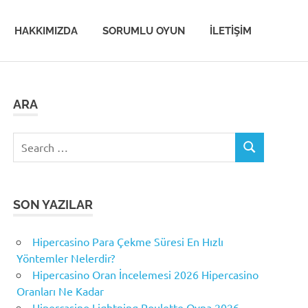
HAKKIMIZDA
SORUMLU OYUN
İLETIŞIM
ARA
Search
SEARCH
for:
SON YAZILAR
Hipercasino Para Çekme Süresi En Hızlı
Yöntemler Nelerdir?
Hipercasino Oran İncelemesi 2026 Hipercasino
Oranları Ne Kadar
Hipercasino Lightning Roulette Oyna 2026