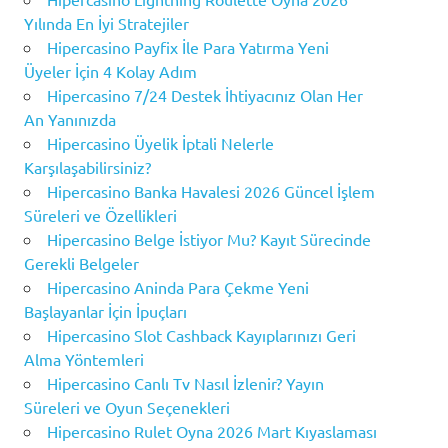
Yılında En İyi Stratejiler
Hipercasino Payfix İle Para Yatırma Yeni
Üyeler İçin 4 Kolay Adım
Hipercasino 7/24 Destek İhtiyacınız Olan Her
An Yanınızda
Hipercasino Üyelik İptali Nelerle
Karşılaşabilirsiniz?
Hipercasino Banka Havalesi 2026 Güncel İşlem
Süreleri ve Özellikleri
Hipercasino Belge İstiyor Mu? Kayıt Sürecinde
Gerekli Belgeler
Hipercasino Aninda Para Çekme Yeni
Başlayanlar İçin İpuçları
Hipercasino Slot Cashback Kayıplarınızı Geri
Alma Yöntemleri
Hipercasino Canlı Tv Nasıl İzlenir? Yayın
Süreleri ve Oyun Seçenekleri
Hipercasino Rulet Oyna 2026 Mart Kıyaslaması