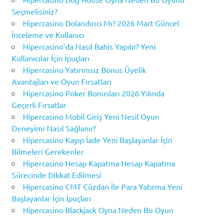
Seçmelisiniz?
Hipercasino Dolandırıcı Mı? 2026 Mart Güncel
İnceleme ve Kullanıcı
Hipercasino’da Nasıl Bahis Yapılır? Yeni
Kullanıcılar İçin İpuçları
Hipercasino Yatırımsız Bonus Üyelik
Avantajları ve Oyun Fırsatları
Hipercasino Poker Bonusları 2026 Yılında
Geçerli Fırsatlar
Hipercasino Mobil Giriş Yeni Nesil Oyun
Deneyimi Nasıl Sağlanır?
Hipercasino Kayıp İade Yeni Başlayanlar İçin
Bilmeleri Gerekenler
Hipercasino Hesap Kapatma Hesap Kapatma
Sürecinde Dikkat Edilmesi
Hipercasino CMT Cüzdan İle Para Yatırma Yeni
Başlayanlar İçin İpuçları
Hipercasino Blackjack Oyna Neden Bu Oyun