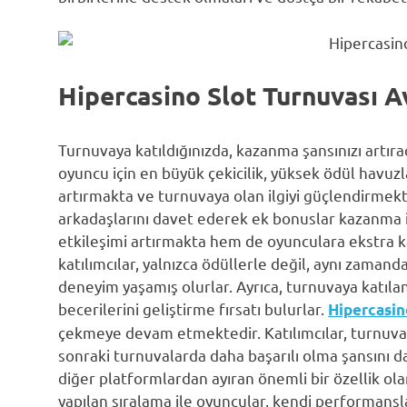
Hipercasino Slot Turnuvası Av
Turnuvaya katıldığınızda, kazanma şansınızı artıra
oyuncu için en büyük çekicilik, yüksek ödül havuz
artırmakta ve turnuvaya olan ilgiyi güçlendirmekt
arkadaşlarını davet ederek ek bonuslar kazanma
etkileşimi artırmakta hem de oyunculara ekstra ka
katılımcılar, yalnızca ödüllerle değil, aynı zaman
deneyim yaşamış olurlar. Ayrıca, turnuvaya katılan 
becerilerini geliştirme fırsatı bulurlar.
Hipercasin
çekmeye devam etmektedir. Katılımcılar, turnuva 
sonraki turnuvalarda daha başarılı olma şansını da
diğer platformlardan ayıran önemli bir özellik ol
yapılan sıralama ile oyuncular, kendi performansla