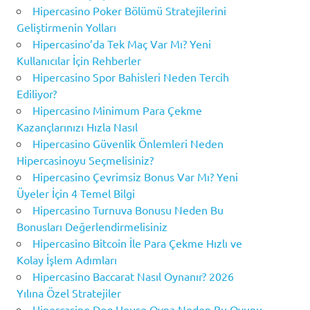
Hipercasino Poker Bölümü Stratejilerini
Geliştirmenin Yolları
Hipercasino’da Tek Maç Var Mı? Yeni
Kullanıcılar İçin Rehberler
Hipercasino Spor Bahisleri Neden Tercih
Ediliyor?
Hipercasino Minimum Para Çekme
Kazançlarınızı Hızla Nasıl
Hipercasino Güvenlik Önlemleri Neden
Hipercasinoyu Seçmelisiniz?
Hipercasino Çevrimsiz Bonus Var Mı? Yeni
Üyeler İçin 4 Temel Bilgi
Hipercasino Turnuva Bonusu Neden Bu
Bonusları Değerlendirmelisiniz
Hipercasino Bitcoin İle Para Çekme Hızlı ve
Kolay İşlem Adımları
Hipercasino Baccarat Nasıl Oynanır? 2026
Yılına Özel Stratejiler
Hipercasino Dog House Oyna Neden Bu Oyunu