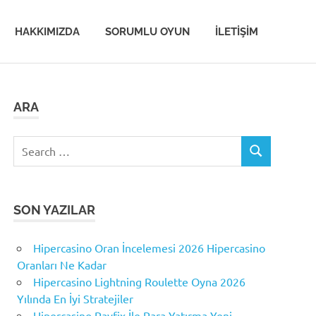
HAKKIMIZDA
SORUMLU OYUN
İLETIŞIM
ARA
Search
SEARCH
for:
SON YAZILAR
Hipercasino Oran İncelemesi 2026 Hipercasino
Oranları Ne Kadar
Hipercasino Lightning Roulette Oyna 2026
Yılında En İyi Stratejiler
Hipercasino Payfix İle Para Yatırma Yeni