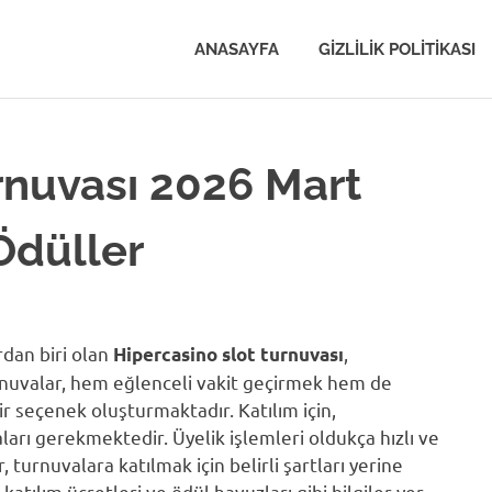
ANASAYFA
GIZLILIK POLITIKASI
rnuvası 2026 Mart
Ödüller
dan biri olan
,
Hipercasino slot turnuvası
rnuvalar, hem eğlenceli vakit geçirmek hem de
ir seçenek oluşturmaktadır. Katılım için,
ları gerekmektedir. Üyelik işlemleri oldukça hızlı ve
r, turnuvalara katılmak için belirli şartları yerine
 katılım ücretleri ve ödül havuzları gibi bilgiler yer