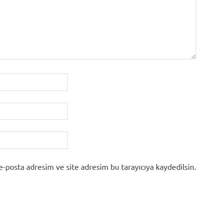
e-posta adresim ve site adresim bu tarayıcıya kaydedilsin.