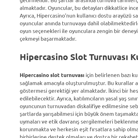
almaktadır. Oyuncular, bu detayları dikkatlice inc
Ayrıca, Hipercasino’nun kullanıcı dostu arayüzü sa
oyuncular anında turnuvaya dahil olabilmektedirle
oyun seçenekleri ile oyunculara zengin bir deney
çekmeyi başarmaktadır.
Hipercasino Slot Turnuvası Ku
için belirlenen bazı ku
Hipercasino slot turnuvası
sağlamak amacıyla oluşturulmuştur. Bu kurallar a
göstermesi gerektiği yer almaktadır. İkinci bir 
edilebilecektir. Ayrıca, katılımcıların yasal yaş sını
oyuncunun turnuvadan diskalifiye edilmesine sebep 
şartlarda yarışabilmesi için büyük önem taşımakta
uymaları ve etik davranış sergilemeleri beklenme
korunmakta ve herkesin eşit fırsatlara sahip olma
birbirlerine destek olmaları ve dostça bir rekabe