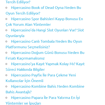
Tercih Ediliyor?
Hipercasino Book of Dead Oyna Neden Bu
Oyun Tercih Ediliyor?
Hipercasino Spor Bahisleri Kayıp Bonusu En
Çok Yorum Alan Yöntemler
Hipercasino’da Hangi Slot Oyunları Var? Slot
Oyunlarıyla
Hipercasino Canlı Tombala Neden Bu Oyun
Platformunu Seçmelisiniz?
Hipercasino Doğum Günü Bonusu Neden Bu
Fırsatı Kaçırmamalısınız
Hipercasino’ya Kayıt Yapmak Kolay Mı? Kayıt
Süreci Hakkında Bilgiler
Hipercasino Payfix İle Para Çekme Yeni
Kullanıcılar İçin Önemli
Hipercasino Kombine Bahis Neden Kombine
Bahis Avantajlı?
Hipercasino Papara İle Para Yatırma En İyi
Yöntemler ve İpuçları