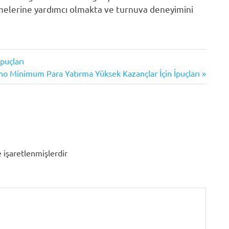
irmelerine yardımcı olmakta ve turnuva deneyimini
puçları
no Minimum Para Yatırma Yüksek Kazançlar İçin İpuçları
e işaretlenmişlerdir