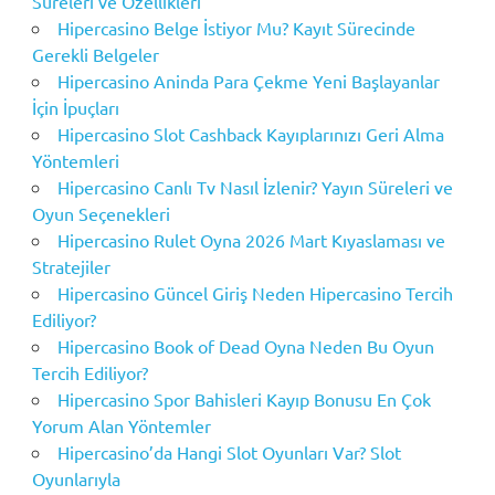
Süreleri ve Özellikleri
Hipercasino Belge İstiyor Mu? Kayıt Sürecinde
Gerekli Belgeler
Hipercasino Aninda Para Çekme Yeni Başlayanlar
İçin İpuçları
Hipercasino Slot Cashback Kayıplarınızı Geri Alma
Yöntemleri
Hipercasino Canlı Tv Nasıl İzlenir? Yayın Süreleri ve
Oyun Seçenekleri
Hipercasino Rulet Oyna 2026 Mart Kıyaslaması ve
Stratejiler
Hipercasino Güncel Giriş Neden Hipercasino Tercih
Ediliyor?
Hipercasino Book of Dead Oyna Neden Bu Oyun
Tercih Ediliyor?
Hipercasino Spor Bahisleri Kayıp Bonusu En Çok
Yorum Alan Yöntemler
Hipercasino’da Hangi Slot Oyunları Var? Slot
Oyunlarıyla