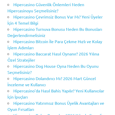
Hipercasino Güvenlik Önlemleri Neden
Hipercasinoyu Seçmelisiniz?
Hipercasino Çevrimsiz Bonus Var Mı? Yeni Üyeler
İçin 4 Temel Bilgi
Hipercasino Turnuva Bonusu Neden Bu Bonusları
Değerlendirmelisiniz
Hipercasino Bitcoin İle Para Çekme Hızlı ve Kolay
İşlem Adımları
Hipercasino Baccarat Nasıl Oynanır? 2026 Yılına
Özel Stratejiler
Hipercasino Dog House Oyna Neden Bu Oyunu
Seçmelisiniz?
Hipercasino Dolandırıcı Mı? 2026 Mart Güncel
İnceleme ve Kullanıcı
Hipercasino’da Nasıl Bahis Yapılır? Yeni Kullanıcılar
İçin İpuçları
Hipercasino Yatırımsız Bonus Üyelik Avantajları ve
Oyun Fırsatları