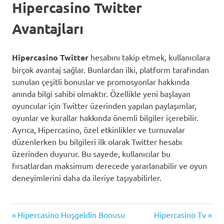
Hipercasino Twitter
Avantajları
Hipercasino Twitter
hesabını takip etmek, kullanıcılara
birçok avantaj sağlar. Bunlardan ilki, platform tarafından
sunulan çeşitli bonuslar ve promosyonlar hakkında
anında bilgi sahibi olmaktır. Özellikle yeni başlayan
oyuncular için Twitter üzerinden yapılan paylaşımlar,
oyunlar ve kurallar hakkında önemli bilgiler içerebilir.
Ayrıca, Hipercasino, özel etkinlikler ve turnuvalar
düzenlerken bu bilgileri ilk olarak Twitter hesabı
üzerinden duyurur. Bu sayede, kullanıcılar bu
fırsatlardan maksimum derecede yararlanabilir ve oyun
deneyimlerini daha da ileriye taşıyabilirler.
Previous
Next
Yazı
Hipercasino Hoşgeldin Bonusu
Hipercasino Tv