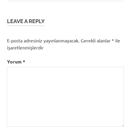
Post:
Post:
gezinmesi
LEAVE A REPLY
E-posta adresiniz yayınlanmayacak.
Gerekli alanlar
*
ile
işaretlenmişlerdir
Yorum
*