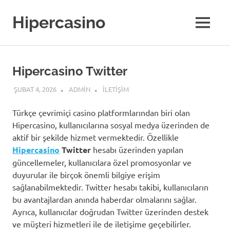
Skip
to
Hipercasino
MENU
content
Hipercasino Twitter
ŞUBAT 4, 2026
ADMIN
İLETIŞIM
Türkçe çevrimiçi casino platformlarından biri olan
Hipercasino, kullanıcılarına sosyal medya üzerinden de
aktif bir şekilde hizmet vermektedir. Özellikle
Hipercasino
Twitter
hesabı üzerinden yapılan
güncellemeler, kullanıcılara özel promosyonlar ve
duyurular ile birçok önemli bilgiye erişim
sağlanabilmektedir. Twitter hesabı takibi, kullanıcıların
bu avantajlardan anında haberdar olmalarını sağlar.
Ayrıca, kullanıcılar doğrudan Twitter üzerinden destek
ve müşteri hizmetleri ile de iletişime geçebilirler.