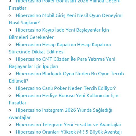
Hipercasino Poker Bonusları 2026 Yılında Geçerli
Fırsatlar
Hipercasino Mobil Giriş Yeni Nesil Oyun Deneyimi
Nasıl Sağlanır?
Hipercasino Kayıp İade Yeni Başlayanlar İçin
Bilmeleri Gerekenler
Hipercasino Hesap Kapatma Hesap Kapatma
Sürecinde Dikkat Edilmesi
Hipercasino CMT Cüzdan İle Para Yatırma Yeni
Başlayanlar İçin İpuçları
Hipercasino Blackjack Oyna Neden Bu Oyun Tercih
Edilmeli?
Hipercasino Canlı Poker Neden Tercih Ediliyor?
Hipercasino Hediye Bonusu Yeni Kullanıcılar İçin
Fırsatlar
Hipercasino Instagram 2026 Yılında Sağladığı
Avantajlar
Hipercasino Telegram Yeni Fırsatlar ve Avantajlar
Hipercasino Oranları Yüksek Mı? 5 Büyük Avantajı