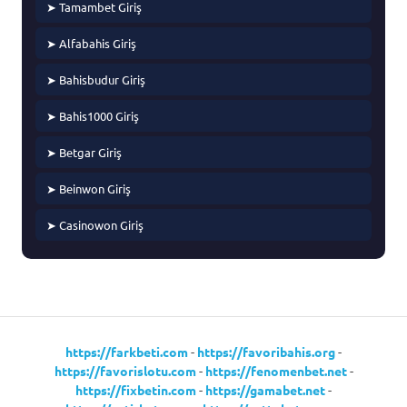
➤ Tamambet Giriş
➤ Alfabahis Giriş
➤ Bahisbudur Giriş
➤ Bahis1000 Giriş
➤ Betgar Giriş
➤ Beinwon Giriş
➤ Casinowon Giriş
https://farkbeti.com
-
https://favoribahis.org
-
https://favorislotu.com
-
https://fenomenbet.net
-
https://fixbetin.com
-
https://gamabet.net
-