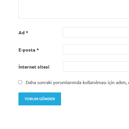
Ad
*
E-posta
*
İnternet sitesi
Daha sonraki yorumlarımda kullanılması için adım, 