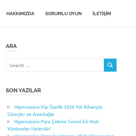
HAKKIMIZDA
SORUMLU OYUN
İLETIŞIM
ARA
Search
SEARCH
for:
SON YAZILAR
Hipercasino Vip Üyelik 2026 Yılı İtibarıyla
Süreçler ve Avantajlar
Hipercasino Para Çekme Süresi En Hızlı
Yöntemler Nelerdir?
Hipercasino Oran İncelemesi 2026 Hipercasino